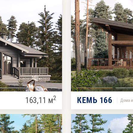
2
163,11 м
КЕМЬ 166
Дома и