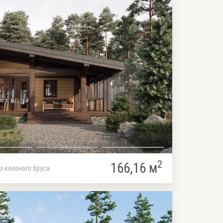
2
166,16 м
з клееного бруса