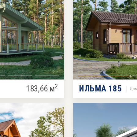
2
183,66 м
ИЛЬМА 185
Дом