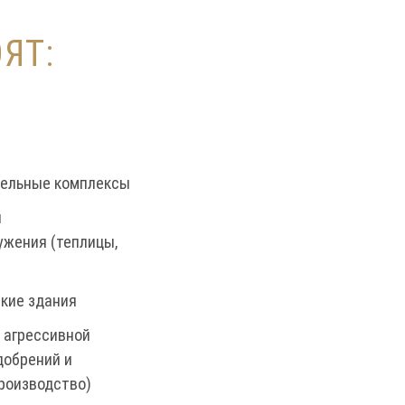
ЯТ:
тельные комплексы
и
ужения (теплицы,
кие здания
 агрессивной
добрений и
роизводство)