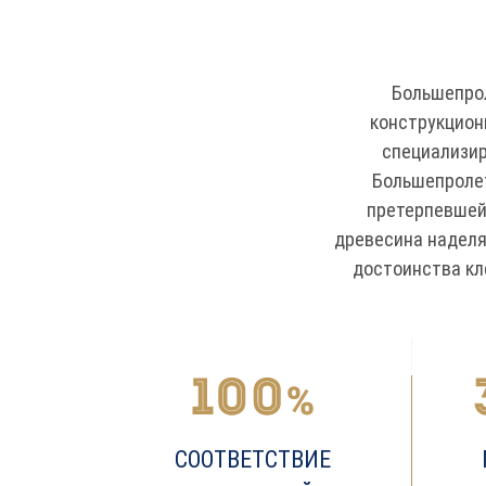
Большепрол
конструкцион
специализир
Большепролет
претерпевшей
древесина надел
достоинства кл
СООТВЕТСТВИЕ