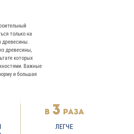
троительный
ься только на
и древесины.
из древесины,
ьтате которых
жностями. Важные
форму и большая
Я
ЛЕГЧЕ