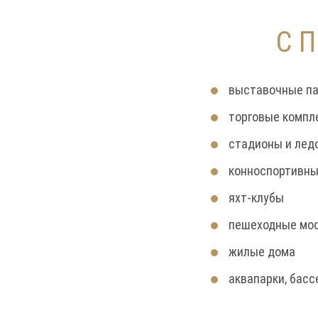
С 
выставочные п
торговые компл
стадионы и лед
конноспортивн
яхт-клубы
пешеходные мо
жилые дома
аквапарки, басс