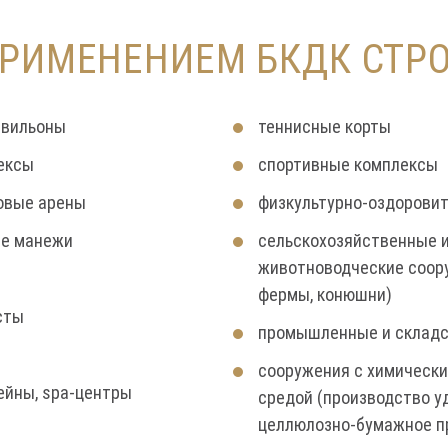
ПРИМЕНЕНИЕМ БКДК СТРО
авильоны
теннисные корты
ексы
спортивные комплексы
овые арены
физкультурно-оздорови
ые манежи
сельскохозяйственные 
животноводческие соор
фермы, конюшни)
сты
промышленные и складс
сооружения с химически
ейны, spa-центры
средой (производство у
целлюлозно-бумажное п