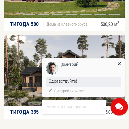
2
ТИГОДА 500
500,20 м
Дома из клееного бруса
Дмитрий
Здравствуйте!
Дмитрий
печатает...
Введите сообщение
2
ТИГОДА 335
335,00 м
Дома из клееного бруса