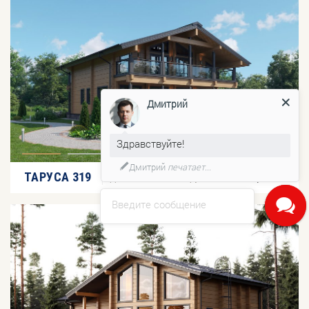
Дмитрий
Здравствуйте!
Дмитрий
печатает...
2
ТАРУСА 319
319,30 м
Дома из клееного бруса
Введите сообщение