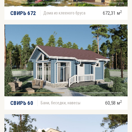
2
СВИРЬ 672
672,31 м
Дома из клееного бруса
2
СВИРЬ 60
60,58 м
Бани, беседки, навесы