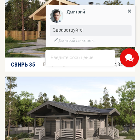
Дмитрий
Здравствуйте!
Дмитрий
печатает...
Введите сообщение
2
СВИРЬ 35
34,34 м
Бани, беседки, навесы