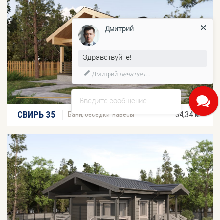
Дмитрий
Здравствуйте!
Дмитрий
печатает...
Введите сообщение
2
СВИРЬ 35
34,34 м
Бани, беседки, навесы