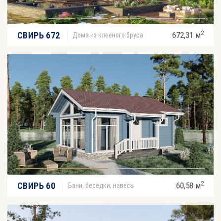
2
СВИРЬ 672
672,31 м
Дома из клееного бруса
2
СВИРЬ 60
60,58 м
Бани, беседки, навесы