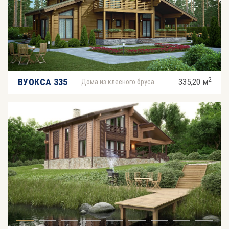
2
ВУОКСА 335
335,20 м
Дома из клееного бруса