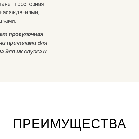
танет просторная
 насаждениями,
дками.
ет прогулочная
ми причалами для
а для их спуска и
ПРЕИМУЩЕСТВА