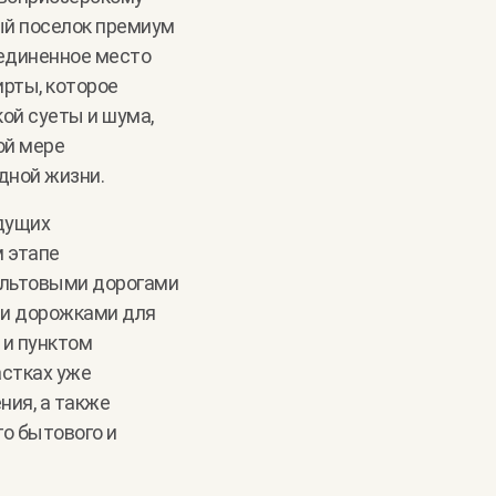
й поселок премиум
уединенное место
ирты, которое
кой суеты и шума,
ой мере
дной жизни.
дущих
 этапе
альтовыми дорогами
и дорожками для
 и пунктом
астках уже
ия, а также
о бытового и